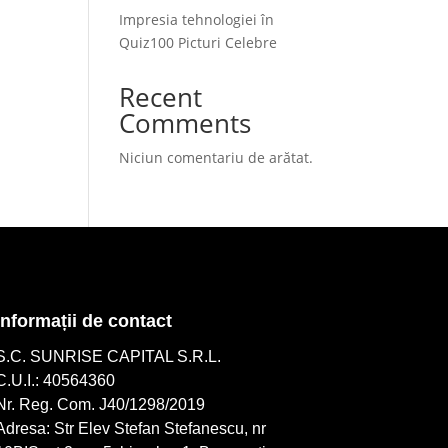
Impresia tehnologiei în
Quiz100 Picturi Celebre
Recent
Comments
Niciun comentariu de arătat.
Informații de contact
S.C. SUNRISE CAPITAL S.R.L.
C.U.I.: 40564360
Nr. Reg. Com. J40/1298/2019
Adresa: Str Elev Stefan Stefanescu, nr