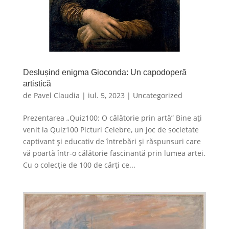
Deslușind enigma Gioconda: Un capodoperă
artistică
de
Pavel Claudia
|
iul. 5, 2023
|
Uncategorized
Prezentarea „Quiz100: O călătorie prin artă” Bine ați
venit la Quiz100 Picturi Celebre, un joc de societate
captivant și educativ de întrebări și răspunsuri care
vă poartă într-o călătorie fascinantă prin lumea artei.
Cu o colecție de 100 de cărți ce...