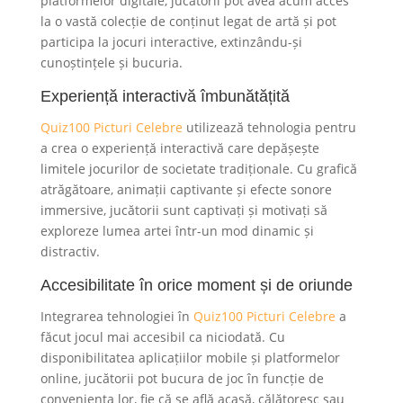
platformelor digitale, jucătorii pot avea acum acces
la o vastă colecție de conținut legat de artă și pot
participa la jocuri interactive, extinzându-și
cunoștințele și bucuria.
Experiență interactivă îmbunătățită
Quiz100 Picturi Celebre
utilizează tehnologia pentru
a crea o experiență interactivă care depășește
limitele jocurilor de societate tradiționale. Cu grafică
atrăgătoare, animații captivante și efecte sonore
immersive, jucătorii sunt captivați și motivați să
exploreze lumea artei într-un mod dinamic și
distractiv.
Accesibilitate în orice moment și de oriunde
Integrarea tehnologiei în
Quiz100 Picturi Celebre
a
făcut jocul mai accesibil ca niciodată. Cu
disponibilitatea aplicațiilor mobile și platformelor
online, jucătorii pot bucura de joc în funcție de
conveniența lor, fie că se află acasă, călătoresc sau