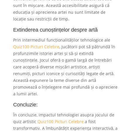
sunt în mișcare. Această accesibilitate asigură că
educația și aprecierea artei nu sunt limitate de
locație sau restricții de timp.
Extinderea cunoștințelor despre artă
Prin intermediul funcționalităților tehnologice ale
Quiz100 Picturi Celebre
, jucătorii pot să pătrundă în
profunzimile istoriei artei și să-și extindă
cunoștințele. Jocul oferă o gamă largă de întrebări
care acoperă diverse mișcări artistice, artiști
renumiți, picturi iconice și curiozități legate de artă.
Această expunere la teme diverse din artă
promovează o înțelegere mai profundă și o apreciere
a lumii artei.
Concluzie:
În concluzie, impactul tehnologiei asupra jocului de
quiz artistic
Quiz100 Picturi Celebre
a fost
transformativ. A îmbunătățit experiența interactivă, a