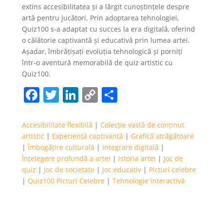
extins accesibilitatea și a lărgit cunoștințele despre
artă pentru jucători. Prin adoptarea tehnologiei,
Quiz100 s-a adaptat cu succes la era digitală, oferind
o călătorie captivantă și educativă prin lumea artei.
Așadar, îmbrățișați evoluția tehnologică și porniți
într-o aventură memorabilă de quiz artistic cu
Quiz100.
Facebook
Twitter
LinkedIn
Copy
Share
Link
Accesibilitate flexibilă
|
Colecție vastă de conținut
artistic
|
Experiență captivantă
|
Grafică atrăgătoare
|
Îmbogățire culturală
|
Integrare digitală
|
Înțelegere profundă a artei
|
Istoria artei
|
Joc de
quiz
|
Joc de societate
|
Joc educativ
|
Picturi celebre
|
Quiz100 Picturi Celebre
|
Tehnologie interactivă