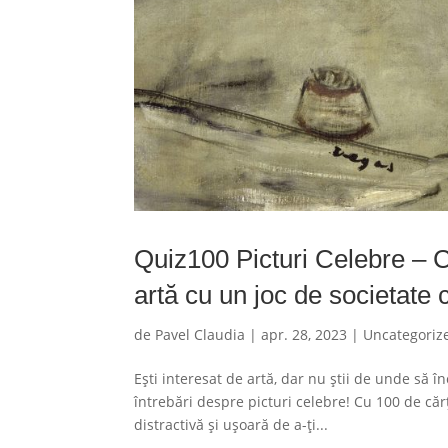
Quiz100 Picturi Celebre – C
artă cu un joc de societate c
de
Pavel Claudia
|
apr. 28, 2023
|
Uncategoriz
Ești interesat de artă, dar nu știi de unde să 
întrebări despre picturi celebre! Cu 100 de cărți
distractivă și ușoară de a-ți...