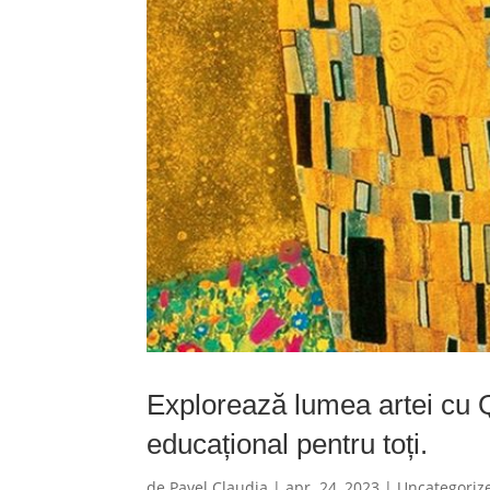
Explorează lumea artei cu 
educațional pentru toți.
de
Pavel Claudia
|
apr. 24, 2023
|
Uncategoriz