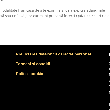
modalitate frumoasă de a te exprima și de a explora adâncimile
rtă sau un învățător curios, ai putea să încerci Quiz100 Picturi Cele
Prelucrarea datelor cu caracter personal
Termeni si conditii
Politica cookie