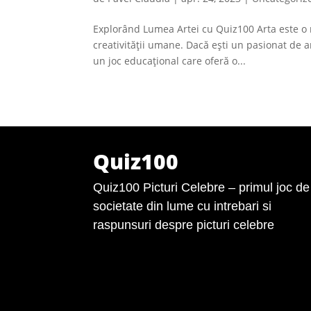
Explorând Lumea Artei cu Quiz100 Arta este o 
creativității umane. Dacă ești un pasionat de a
un joc educațional care oferă o...
Quiz100
Quiz100 Picturi Celebre – primul joc de
societate din lume cu intrebari si
raspunsuri despre picturi celebre