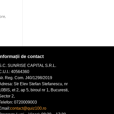
bre,
Informații de contact
S.C. SUNRISE CAPITAL S.R.L.
C.U.I.: 40564360
Nr. Reg. Com. J40/1298/2019
Adresa: Str Elev Stefan Stefanescu, nr
10BIS, et 2, ap 5, biroul nr 1, Bucuresti,
Sector 2,
Telefon: 0720009003
Email:
contact@quiz100.ro