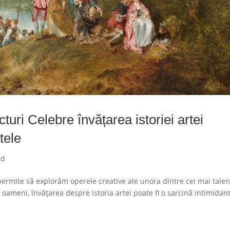
uri Celebre învățarea istoriei artei
tele
ed
 permite să explorăm operele creative ale unora dintre cei mai talen
 oameni, învățarea despre istoria artei poate fi o sarcină intimidan