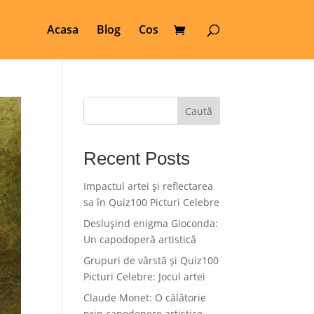
Acasa
Blog
Cos
Caută
Recent Posts
Impactul artei și reflectarea
sa în Quiz100 Picturi Celebre
Deslușind enigma Gioconda:
Un capodoperă artistică
Grupuri de vârstă și Quiz100
Picturi Celebre: Jocul artei
Claude Monet: O călătorie
prin capodopere artistice