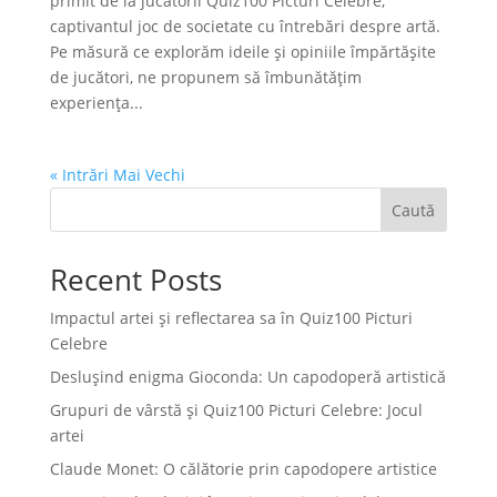
primit de la jucătorii Quiz100 Picturi Celebre,
captivantul joc de societate cu întrebări despre artă.
Pe măsură ce explorăm ideile și opiniile împărtășite
de jucători, ne propunem să îmbunătățim
experiența...
« Intrări Mai Vechi
Caută
Recent Posts
Impactul artei și reflectarea sa în Quiz100 Picturi
Celebre
Deslușind enigma Gioconda: Un capodoperă artistică
Grupuri de vârstă și Quiz100 Picturi Celebre: Jocul
artei
Claude Monet: O călătorie prin capodopere artistice