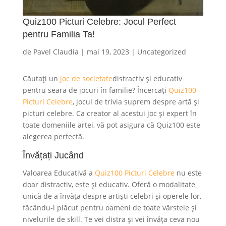
Quiz100 Picturi Celebre: Jocul Perfect
pentru Familia Ta!
de
Pavel Claudia
|
mai 19, 2023
|
Uncategorized
Căutați un
joc de societate
distractiv și educativ
pentru seara de jocuri în familie? Încercați
Quiz100
Picturi Celebre
, jocul de trivia suprem despre artă și
picturi celebre. Ca creator al acestui joc și expert în
toate domeniile artei, vă pot asigura că Quiz100 este
alegerea perfectă.
Învățați Jucând
Valoarea Educativă a
Quiz100 Picturi Celebre
nu este
doar distractiv, este și educativ. Oferă o modalitate
unică de a învăța despre artiști celebri și operele lor,
făcându-l plăcut pentru oameni de toate vârstele și
nivelurile de skill. Te vei distra și vei învăța ceva nou