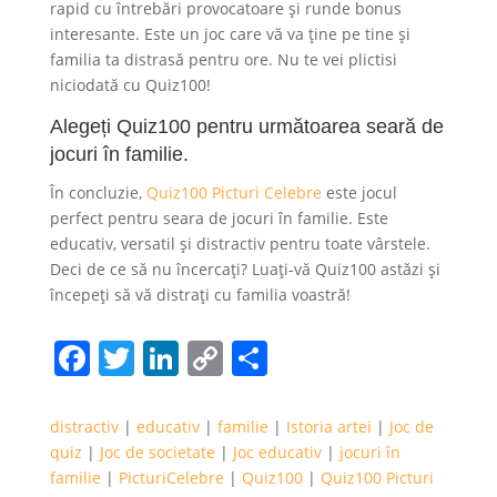
rapid cu întrebări provocatoare și runde bonus
interesante. Este un joc care vă va ține pe tine și
familia ta distrasă pentru ore. Nu te vei plictisi
niciodată cu Quiz100!
Alegeți Quiz100 pentru următoarea seară de
jocuri în familie.
În concluzie,
Quiz100 Picturi Celebre
este jocul
perfect pentru seara de jocuri în familie. Este
educativ, versatil și distractiv pentru toate vârstele.
Deci de ce să nu încercați? Luați-vă Quiz100 astăzi și
începeți să vă distrați cu familia voastră!
Facebook
Twitter
LinkedIn
Copy
Partajează
Link
distractiv
|
educativ
|
familie
|
Istoria artei
|
Joc de
quiz
|
Joc de societate
|
Joc educativ
|
jocuri în
familie
|
PicturiCelebre
|
Quiz100
|
Quiz100 Picturi