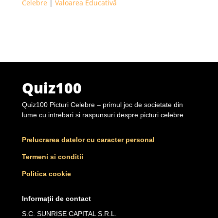
Celebre
|
Valoarea Educativă
Quiz100
Quiz100 Picturi Celebre – primul joc de societate din
lume cu intrebari si raspunsuri despre picturi celebre
Prelucrarea datelor cu caracter personal
Termeni si conditii
Politica cookie
Informații de contact
S.C. SUNRISE CAPITAL S.R.L.