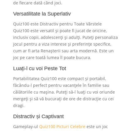
de fiecare dată când joci.
Versatilitate la Superlativ
Quiz100 este Distractiv pentru Toate Vârstele
Quiz100 este versatil și poate fi jucat de oricine,
inclusiv copii, adolescenți și adulți. Puteți personaliza
jocul pentru a viza interese și preferințe specifice,
cum ar fi arta Renașterii sau arta modernă. Este un
joc pe care toată lumea îl poate bucura.
Luați-l cu voi Peste Tot
Portabilitatea Quiz100 este compact și portabil,
făcându-l perfect pentru vacanțele în familie sau
călătoriile cu mașina. Puteți să-l luați cu voi oriunde
mergeți și să vă bucurați de ore de distracție cu cei
dragi.
Distractiv și Captivant
Gameplay-ul
Quiz100 Picturi Celebre
este un joc