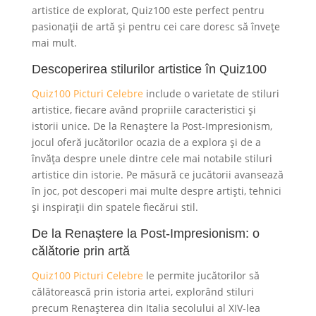
artistice de explorat, Quiz100 este perfect pentru
pasionații de artă și pentru cei care doresc să învețe
mai mult.
Descoperirea stilurilor artistice în Quiz100
Quiz100 Picturi Celebre
include o varietate de stiluri
artistice, fiecare având propriile caracteristici și
istorii unice. De la Renaștere la Post-Impresionism,
jocul oferă jucătorilor ocazia de a explora și de a
învăța despre unele dintre cele mai notabile stiluri
artistice din istorie. Pe măsură ce jucătorii avansează
în joc, pot descoperi mai multe despre artiști, tehnici
și inspirații din spatele fiecărui stil.
De la Renaștere la Post-Impresionism: o
călătorie prin artă
Quiz100 Picturi Celebre
le permite jucătorilor să
călătorească prin istoria artei, explorând stiluri
precum Renașterea din Italia secolului al XIV-lea