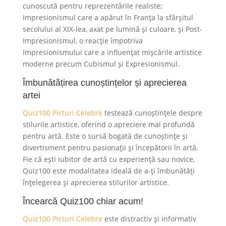
cunoscută pentru reprezentările realiste;
Impresionismul care a apărut în Franța la sfârșitul
secolului al XIX-lea, axat pe lumină și culoare, și Post-
Impresionismul, o reacție împotriva
Impresionismului care a influențat mișcările artistice
moderne precum Cubismul și Expresionismul.
Îmbunătățirea cunoștințelor și aprecierea
artei
Quiz100 Picturi Celebre
testează cunoștințele despre
stilurile artistice, oferind o apreciere mai profundă
pentru artă. Este o sursă bogată de cunoștințe și
divertisment pentru pasionații și începătorii în artă.
Fie că ești iubitor de artă cu experiență sau novice,
Quiz100 este modalitatea ideală de a-ți îmbunătăți
înțelegerea și aprecierea stilurilor artistice.
Încearcă Quiz100 chiar acum!
Quiz100 Picturi Celebre
este distractiv și informativ