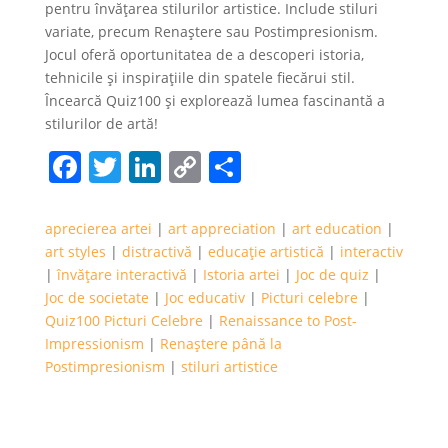
pentru învățarea stilurilor artistice. Include stiluri
variate, precum Renaștere sau Postimpresionism.
Jocul oferă oportunitatea de a descoperi istoria,
tehnicile și inspirațiile din spatele fiecărui stil.
Încearcă Quiz100 și explorează lumea fascinantă a
stilurilor de artă!
Facebook
Twitter
LinkedIn
Copy
Partajează
Link
aprecierea artei
|
art appreciation
|
art education
|
art styles
|
distractivă
|
educație artistică
|
interactiv
|
învățare interactivă
|
Istoria artei
|
Joc de quiz
|
Joc de societate
|
Joc educativ
|
Picturi celebre
|
Quiz100 Picturi Celebre
|
Renaissance to Post-
Impressionism
|
Renaștere până la
Postimpresionism
|
stiluri artistice